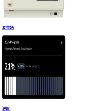
麦金塔
进度