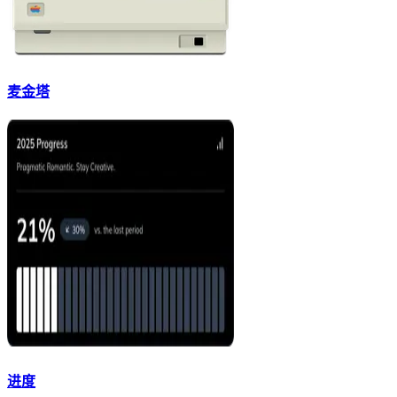
麦金塔
进度